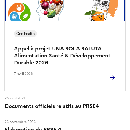
t
-
C
One health
o
Appel à projet UNA SOLA SALUTA –
r
Alimentation Santé & Développement
Durable 2026
s
7 avril 2026
e
25 avril 2024
Documents officiels relatifs au PRSE4
23 novembre 2023
Élaboration du PRSE 4