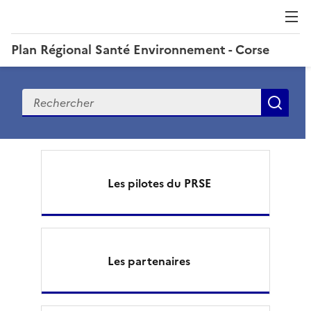
Plan Régional Santé Environnement - Corse
Recherche
Rec
P
l
Les pilotes du PRSE
a
n
R
Les partenaires
é